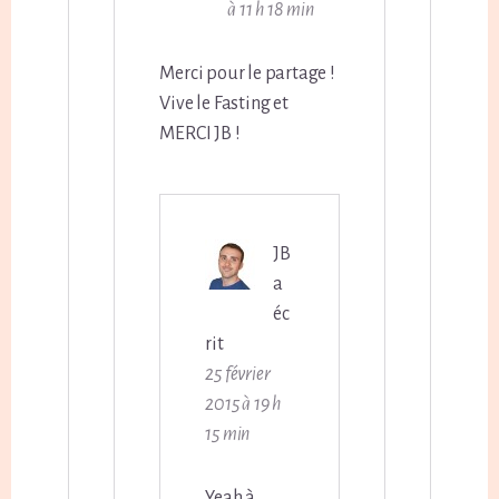
à 11 h 18 min
Merci pour le partage !
Vive le Fasting et
MERCI JB !
JB
a
éc
rit
25 février
2015 à 19 h
15 min
Yeah à