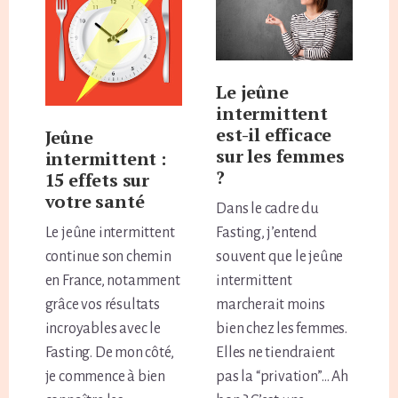
Le jeûne
intermittent
est-il efficace
Jeûne
sur les femmes
intermittent :
?
15 effets sur
votre santé
Dans le cadre du
Le jeûne intermittent
Fasting, j’entend
continue son chemin
souvent que le jeûne
en France, notamment
intermittent
grâce vos résultats
marcherait moins
incroyables avec le
bien chez les femmes.
Fasting. De mon côté,
Elles ne tiendraient
je commence à bien
pas la “privation”… Ah