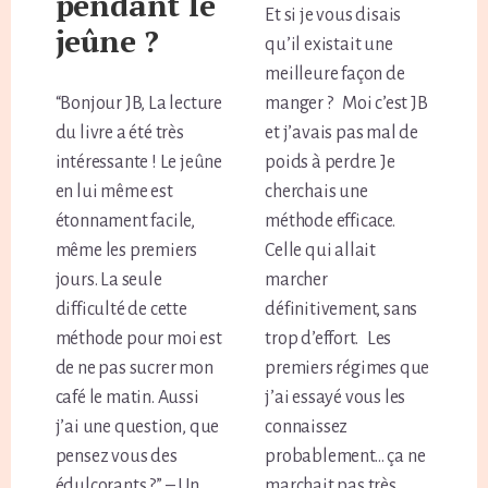
pendant le
Et si je vous disais
jeûne ?
qu’il existait une
meilleure façon de
“Bonjour JB, La lecture
manger ? Moi c’est JB
du livre a été très
et j’avais pas mal de
intéressante ! Le jeûne
poids à perdre. Je
en lui même est
cherchais une
étonnament facile,
méthode efficace.
même les premiers
Celle qui allait
jours. La seule
marcher
difficulté de cette
définitivement, sans
méthode pour moi est
trop d’effort. Les
de ne pas sucrer mon
premiers régimes que
café le matin. Aussi
j’ai essayé vous les
j’ai une question, que
connaissez
pensez vous des
probablement… ça ne
édulcorants ?” – Un
marchait pas très