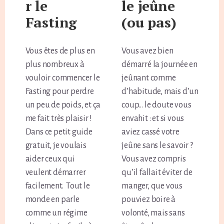
r le
le jeûne
Fasting
(ou pas)
Vous êtes de plus en
Vous avez bien
plus nombreux à
démarré la journée en
vouloir commencer le
jeûnant comme
Fasting pour perdre
d’habitude, mais d’un
un peu de poids, et ça
coup… le doute vous
me fait très plaisir !
envahit : et si vous
Dans ce petit guide
aviez cassé votre
gratuit, je voulais
jeûne sans le savoir ?
aider ceux qui
Vous avez compris
veulent démarrer
qu’il fallait éviter de
facilement. Tout le
manger, que vous
monde en parle
pouviez boire à
comme un régime
volonté, mais sans