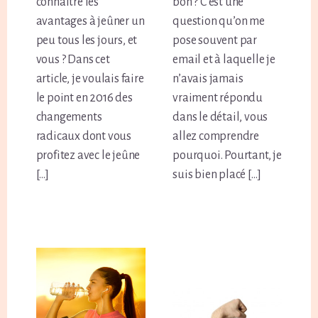
connaître les
bon ? C’est une
avantages à jeûner un
question qu’on me
peu tous les jours, et
pose souvent par
vous ? Dans cet
email et à laquelle je
article, je voulais faire
n’avais jamais
le point en 2016 des
vraiment répondu
changements
dans le détail, vous
radicaux dont vous
allez comprendre
profitez avec le jeûne
pourquoi. Pourtant, je
[…]
suis bien placé […]